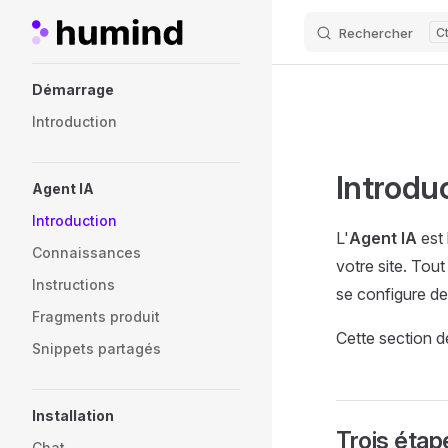
Rechercher
Skip to content
Sidebar Navigation
Démarrage
Introduction
Introdu
Agent IA
Introduction
L'
Agent IA
est 
Connaissances
votre site. Tout
Instructions
se configure d
Fragments produit
Cette section d
Snippets partagés
Installation
Trois étap
Chat