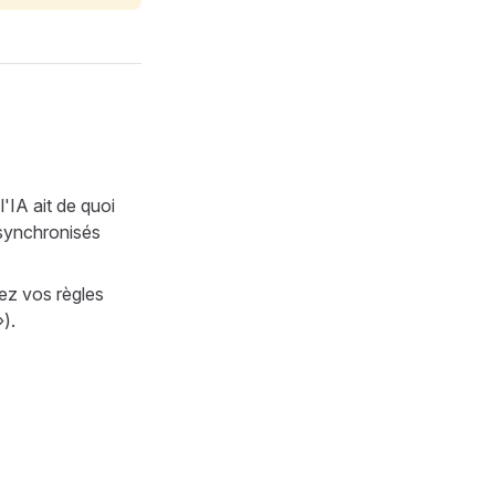
'IA ait de quoi
 synchronisés
tez vos règles
).