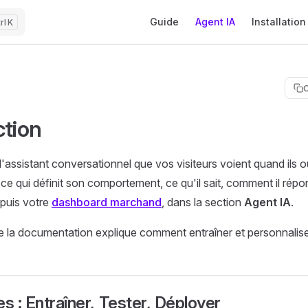
Main Navigation
Guide
Agent IA
Installation
K
C
ction
l'assistant conversationnel que vos visiteurs voient quand ils o
 ce qui définit son comportement, ce qu'il sait, comment il répond
epuis votre
dashboard marchand
, dans la section
Agent IA
.
e la documentation explique comment entraîner et personnalise
es : Entraîner, Tester, Déployer