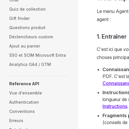
Quiz de collection
Le menu Agent I
Gift finder
agent :
Questions produit
1. Entraîner
Déclencheurs custom
Ajout au panier
C'est ici que v
SSO et SCIM Microsoft Entra
choses principa
Analytics GA4 / GTM
Connaissa
PDF. C'est l
Connaissan
Référence API
Instruction
Vue d'ensemble
longueur de s
Authentication
Instructions
.
Conventions
Fragments 
Erreurs
(conseils de 