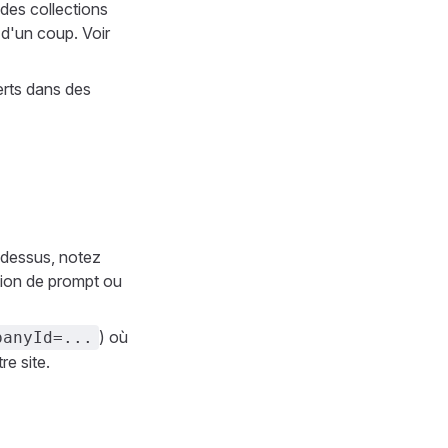
des collections
s d'un coup. Voir
rts dans des
t dessus, notez
tion de prompt ou
) où
panyId=...
re site.