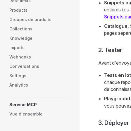
Rate limits
Snippets p
entières (ou 
Products
Snippets pa
Groupes de produits
Catalogue, 
Collections
pages sépar
Knowledge
Imports
2. Tester
Webhooks
Avant d'envoyer
Conversations
Tests en lot
Settings
chaque répon
Analytics
de connaissa
Playground
Serveur MCP
vous pouvez 
Vue d'ensemble
3. Déployer