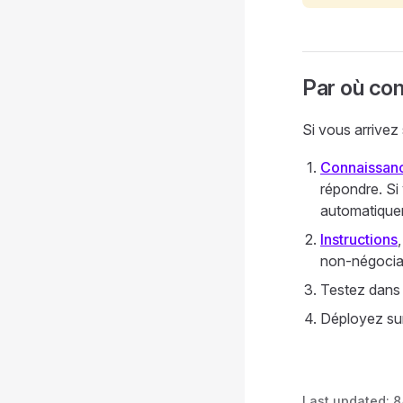
Par où c
Si vous arrivez
Connaissan
répondre. Si
automatique
Instructions
non-négociab
Testez dans 
Déployez sur
Last updated:
8