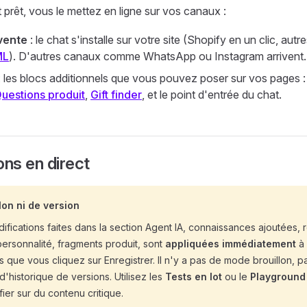
t prêt, vous le mettez en ligne sur vos canaux :
vente
: le chat s'installe sur votre site (Shopify en un clic, aut
ML
). D'autres canaux comme WhatsApp ou Instagram arrivent.
: les blocs additionnels que vous pouvez poser sur vos pages 
uestions produit
,
Gift finder
, et le point d'entrée du chat.
ons en direct
lon ni de version
ifications faites dans la section Agent IA, connaissances ajoutées, 
 personnalité, fragments produit, sont
appliquées immédiatement
à 
 que vous cliquez sur Enregistrer. Il n'y a pas de mode brouillon, 
 d'historique de versions. Utilisez les
Tests en lot
ou le
Playground
ier sur du contenu critique.