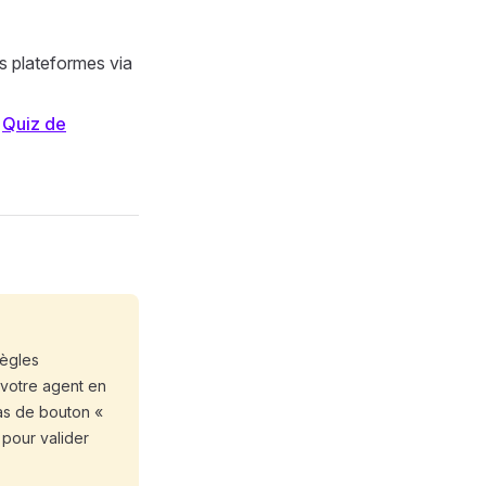
res plateformes via
:
Quiz de
règles
votre agent en
pas de bouton «
pour valider