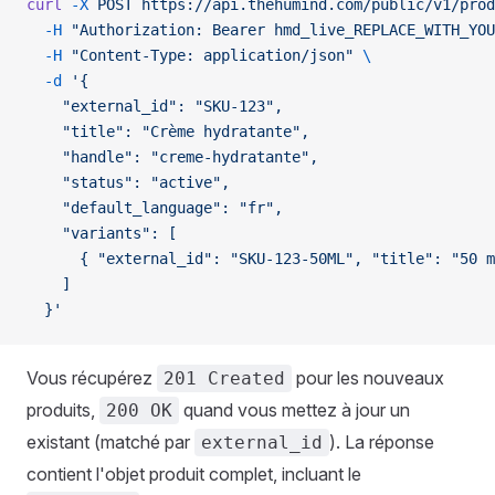
curl
 -X
 POST
 https://api.thehumind.com/public/v1/prod
  -H
 "Authorization: Bearer hmd_live_REPLACE_WITH_YOU
  -H
 "Content-Type: application/json"
 \
  -d
 '{
    "external_id": "SKU-123",
    "title": "Crème hydratante",
    "handle": "creme-hydratante",
    "status": "active",
    "default_language": "fr",
    "variants": [
      { "external_id": "SKU-123-50ML", "title": "50 m
    ]
  }'
Vous récupérez
pour les nouveaux
201 Created
produits,
quand vous mettez à jour un
200 OK
existant (matché par
). La réponse
external_id
contient l'objet produit complet, incluant le