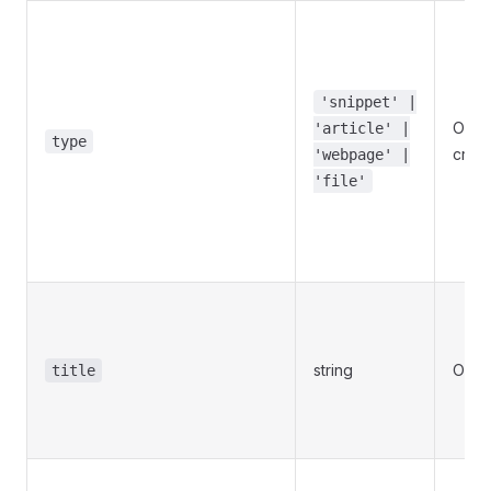
'snippet' |
Oui (
'article' |
type
créat
'webpage' |
'file'
string
Oui
title