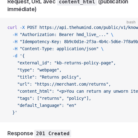
Request, URL avec
(publication
content_html
immédiate)
bash
curl
 -X
 POST
 https://api.thehumind.com/public/v1/know
  -H
 "Authorization: Bearer hmd_live_..."
 \
  -H
 "Idempotency-Key: 8b9c0d1e-2f3a-4b4c-5d6e-7f8a9b
  -H
 "Content-Type: application/json"
 \
  -d
 '{
    "external_id": "kb-returns-policy-page",
    "type": "webpage",
    "title": "Returns policy",
    "url": "https://merchant.com/returns",
    "content_html": "<p>You can return any unworn ite
    "tags": ["returns", "policy"],
    "default_language": "en"
  }'
Response
201 Created