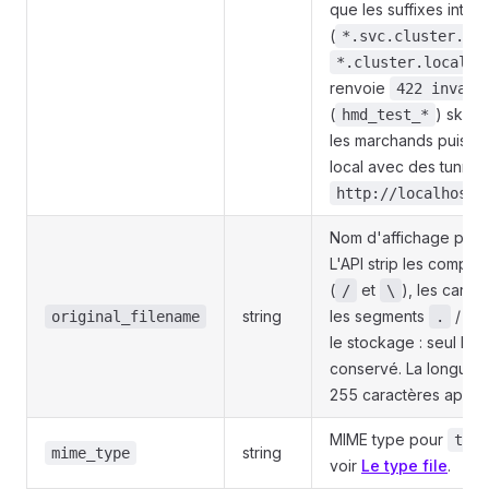
que les suffixes inte
(
*.svc.cluster.lo
,
*.cluster.local
renvoie
422 invali
(
) skip 
hmd_test_*
les marchands puisse
local avec des tunnel
.
http://localhost
Nom d'affichage pou
L'API strip les compos
(
et
), les carac
/
\
string
les segments
/
original_filename
.
..
le stockage : seul le
conservé. La longueur f
255 caractères après s
MIME type pour
type
string
mime_type
voir
Le type file
.