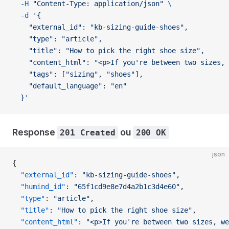
  -H
 "Content-Type: application/json"
 \
  -d
 '{
    "external_id": "kb-sizing-guide-shoes",
    "type": "article",
    "title": "How to pick the right shoe size",
    "content_html": "<p>If you're
 between
 two
 sizes,
 
    "tags": ["sizing", "shoes"],
    "default_language": "en"
  }'
Response
ou
201 Created
200 OK
json
{
  "external_id"
: 
"kb-sizing-guide-shoes"
,
  "humind_id"
: 
"65f1cd9e8e7d4a2b1c3d4e60"
,
  "type"
: 
"article"
,
  "title"
: 
"How to pick the right shoe size"
,
  "content_html"
: 
"<p>If you're between two sizes, we