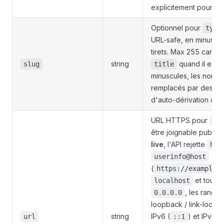
explicitement pour u
Optionnel pour
type
URL-safe, en minuscul
tirets. Max 255 caract
string
quand il est o
slug
title
minuscules, les non-
remplacés par des tir
d'auto-dérivation qu'
URL HTTPS pour
ty
être joignable publiq
live
, l'API rejette
htt
userinfo@host
(
https://example.
et tout
localhost
, les ranges
0.0.0.0
loopback / link-local 
string
IPv6 (
) et IPv6 UL
url
::1