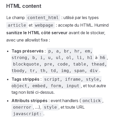
HTML content
Le champ
: utilisé par les types
content_html
et
: accepte du HTML. Humind
article
webpage
sanitize le HTML côté serveur
avant de le stocker,
avec une allowlist fixe :
Tags préservés
:
p, a, br, hr, em,
à
,
strong, b, i, u, ul, ol, li, h1
h6
blockquote, pre, code, table, thead,
.
tbody, tr, th, td, img, span, div
Tags strippés
:
script, iframe, style,
, et tout autre
object, embed, form, input
tag non listé ci-dessus.
Attributs strippés
: event handlers (
,
onclick
, …),
, et toute URL
onerror
style
.
javascript: