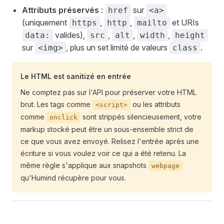
Attributs préservés
:
sur
href
<a>
(uniquement
,
,
et URIs
https
http
mailto
valides),
,
,
,
data:
src
alt
width
height
sur
, plus un set limité de valeurs
.
<img>
class
Le HTML est sanitizé en entrée
Ne comptez pas sur l'API pour préserver votre HTML
brut. Les tags comme
ou les attributs
<script>
comme
sont strippés silencieusement, votre
onclick
markup stocké peut être un sous-ensemble strict de
ce que vous avez envoyé. Relisez l'entrée après une
écriture si vous voulez voir ce qui a été retenu. La
même règle s'applique aux snapshots
webpage
qu'Humind récupère pour vous.