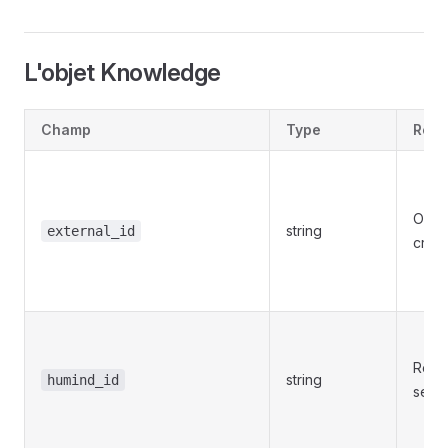
L'objet Knowledge
Champ
Type
Requ
Oui (
string
external_id
créat
Renv
string
humind_id
seul