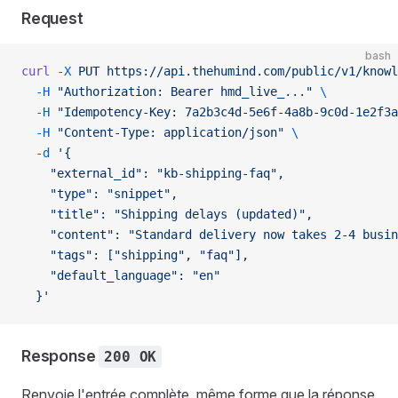
Request
bash
curl
 -X
 PUT
 https://api.thehumind.com/public/v1/knowl
  -H
 "Authorization: Bearer hmd_live_..."
 \
  -H
 "Idempotency-Key: 7a2b3c4d-5e6f-4a8b-9c0d-1e2f3a
  -H
 "Content-Type: application/json"
 \
  -d
 '{
    "external_id": "kb-shipping-faq",
    "type": "snippet",
    "title": "Shipping delays (updated)",
    "content": "Standard delivery now takes 2-4 busin
    "tags": ["shipping", "faq"],
    "default_language": "en"
  }'
Response
200 OK
Renvoie l'entrée complète, même forme que la réponse