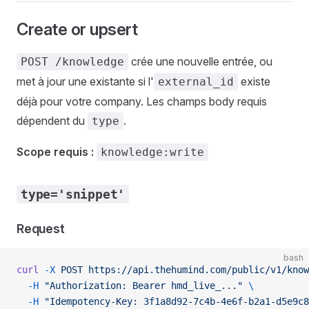
Create or upsert
crée une nouvelle entrée, ou
POST /knowledge
met à jour une existante si l'
existe
external_id
déjà pour votre company. Les champs body requis
dépendent du
.
type
Scope requis :
knowledge:write
type='snippet'
Request
bash
curl
 -X
 POST
 https://api.thehumind.com/public/v1/know
  -H
 "Authorization: Bearer hmd_live_..."
 \
  -H
 "Idempotency-Key: 3f1a8d92-7c4b-4e6f-b2a1-d5e9c8