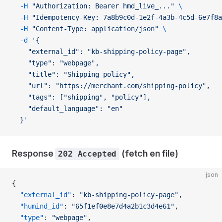
  -H
 "Authorization: Bearer hmd_live_..."
 \
  -H
 "Idempotency-Key: 7a8b9c0d-1e2f-4a3b-4c5d-6e7f8a
  -H
 "Content-Type: application/json"
 \
  -d
 '{
    "external_id": "kb-shipping-policy-page",
    "type": "webpage",
    "title": "Shipping policy",
    "url": "https://merchant.com/shipping-policy",
    "tags": ["shipping", "policy"],
    "default_language": "en"
  }'
Response
(fetch en file)
202 Accepted
json
{
  "external_id"
: 
"kb-shipping-policy-page"
,
  "humind_id"
: 
"65f1ef0e8e7d4a2b1c3d4e61"
,
  "type"
: 
"webpage"
,