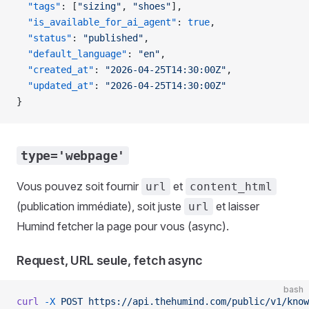
  "tags"
: [
"sizing"
, 
"shoes"
],
  "is_available_for_ai_agent"
: 
true
,
  "status"
: 
"published"
,
  "default_language"
: 
"en"
,
  "created_at"
: 
"2026-04-25T14:30:00Z"
,
  "updated_at"
: 
"2026-04-25T14:30:00Z"
}
type='webpage'
Vous pouvez soit fournir
et
url
content_html
(publication immédiate), soit juste
et laisser
url
Humind fetcher la page pour vous (async).
Request, URL seule, fetch async
bash
curl
 -X
 POST
 https://api.thehumind.com/public/v1/know