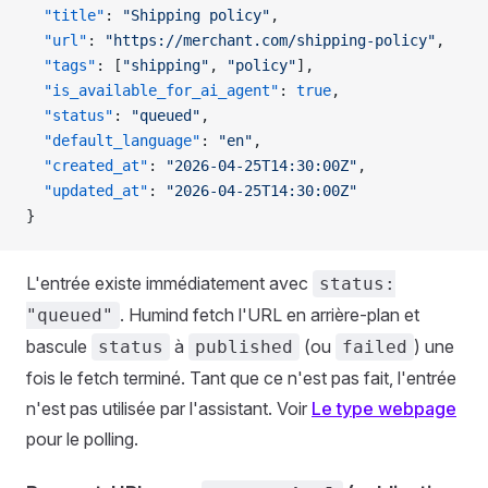
  "title"
: 
"Shipping policy"
,
  "url"
: 
"https://merchant.com/shipping-policy"
,
  "tags"
: [
"shipping"
, 
"policy"
],
  "is_available_for_ai_agent"
: 
true
,
  "status"
: 
"queued"
,
  "default_language"
: 
"en"
,
  "created_at"
: 
"2026-04-25T14:30:00Z"
,
  "updated_at"
: 
"2026-04-25T14:30:00Z"
}
L'entrée existe immédiatement avec
status:
. Humind fetch l'URL en arrière-plan et
"queued"
bascule
à
(ou
) une
status
published
failed
fois le fetch terminé. Tant que ce n'est pas fait, l'entrée
n'est pas utilisée par l'assistant. Voir
Le type webpage
pour le polling.