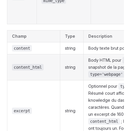
mime_type
Champ
Type
Description
string
Body texte brut pour
content
Body HTML pour
ty
string
snapshot de la page 
content_html
.
type='webpage'
Optionnel pour
type
Résumé court affiché d
knowledge du dashbo
caractères. Quand il e
string
excerpt
un excerpt de 160 ca
; les 
content_html
ont toujours un. Fourn