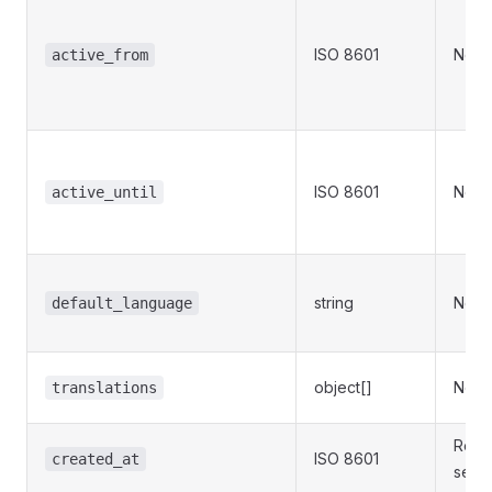
ISO 8601
Non
active_from
ISO 8601
Non
active_until
string
Non
default_language
object[]
Non
translations
Renv
ISO 8601
created_at
seul