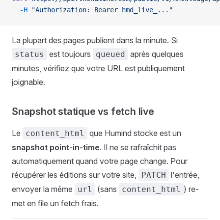
  -H
 "Authorization: Bearer hmd_live_..."
La plupart des pages publient dans la minute. Si
est toujours
après quelques
status
queued
minutes, vérifiez que votre URL est publiquement
joignable.
Snapshot statique vs fetch live
Le
que Humind stocke est un
content_html
snapshot point-in-time
. Il ne se rafraîchit pas
automatiquement quand votre page change. Pour
récupérer les éditions sur votre site,
l'entrée,
PATCH
envoyer la même
(sans
) re-
url
content_html
met en file un fetch frais.