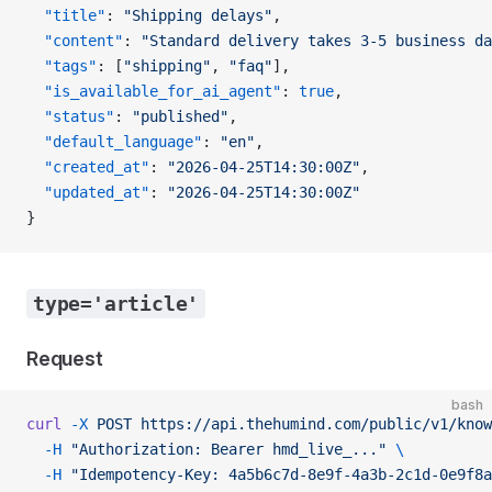
  "title"
: 
"Shipping delays"
,
  "content"
: 
"Standard delivery takes 3-5 business da
  "tags"
: [
"shipping"
, 
"faq"
],
  "is_available_for_ai_agent"
: 
true
,
  "status"
: 
"published"
,
  "default_language"
: 
"en"
,
  "created_at"
: 
"2026-04-25T14:30:00Z"
,
  "updated_at"
: 
"2026-04-25T14:30:00Z"
}
type='article'
Request
bash
curl
 -X
 POST
 https://api.thehumind.com/public/v1/know
  -H
 "Authorization: Bearer hmd_live_..."
 \
  -H
 "Idempotency-Key: 4a5b6c7d-8e9f-4a3b-2c1d-0e9f8a