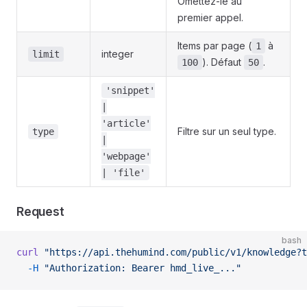
Omettez-le au
premier appel.
Items par page (
à
1
integer
limit
). Défaut
.
100
50
'snippet'
|
'article'
Filtre sur un seul type.
type
|
'webpage'
| 'file'
Request
bash
curl
 "https://api.thehumind.com/public/v1/knowledge?t
  -H
 "Authorization: Bearer hmd_live_..."