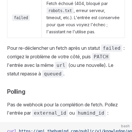
Fetch échoué (404, bloqué par
, erreur serveur,
robots.txt
timeout, etc.). L'entrée est conservée
failed
pour que vous voyiez l'échec ;
l'assistant ne l'utilise pas.
Pour re-déclencher un fetch après un statut
:
failed
corrigez le problème de votre côté, puis
PATCH
l'entrée avec la même
(ou une nouvelle). Le
url
statut repasse à
.
queued
Polling
Pas de webhook pour la complétion de fetch. Pollez
l'entrée par
ou
:
external_id
humind_id
bash
curl
 https://api.thehumind.com/public/v1/knowledge/ap