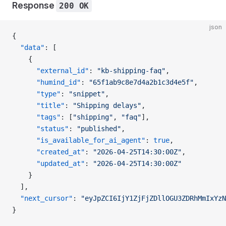
Response
200 OK
json
{
  "data"
: [
    {
      "external_id"
: 
"kb-shipping-faq"
,
      "humind_id"
: 
"65f1ab9c8e7d4a2b1c3d4e5f"
,
      "type"
: 
"snippet"
,
      "title"
: 
"Shipping delays"
,
      "tags"
: [
"shipping"
, 
"faq"
],
      "status"
: 
"published"
,
      "is_available_for_ai_agent"
: 
true
,
      "created_at"
: 
"2026-04-25T14:30:00Z"
,
      "updated_at"
: 
"2026-04-25T14:30:00Z"
    }
  ],
  "next_cursor"
: 
"eyJpZCI6IjY1ZjFjZDllOGU3ZDRhMmIxYzN
}