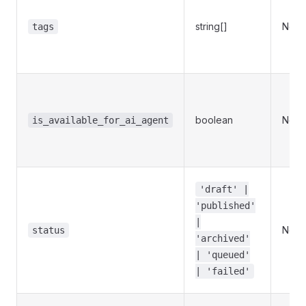
string[]
Non
tags
boolean
Non
is_available_for_ai_agent
'draft' |
'published'
|
Non
status
'archived'
| 'queued'
| 'failed'