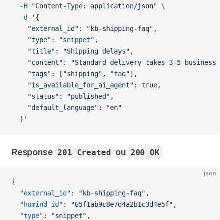
  -H
 "Content-Type: application/json"
 \
  -d
 '{
    "external_id": "kb-shipping-faq",
    "type": "snippet",
    "title": "Shipping delays",
    "content": "Standard delivery takes 3-5 business 
    "tags": ["shipping", "faq"],
    "is_available_for_ai_agent": true,
    "status": "published",
    "default_language": "en"
  }'
Response
ou
201 Created
200 OK
json
{
  "external_id"
: 
"kb-shipping-faq"
,
  "humind_id"
: 
"65f1ab9c8e7d4a2b1c3d4e5f"
,
  "type"
: 
"snippet"
,